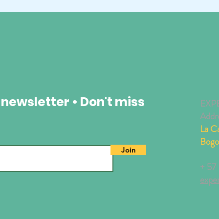
 newsletter • Don't miss
EXP
Addr
La Ca
Bogo
Join
+ 57
expe