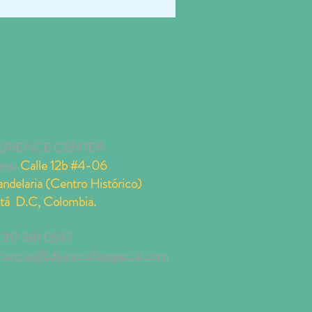
ERIENCE CENTER
ess:
Calle 12b #4-06
ndelaria (Centro Histórico)
tá D.C, Colombia.
 317 381 0597
riencias@divinocafeespecial.com