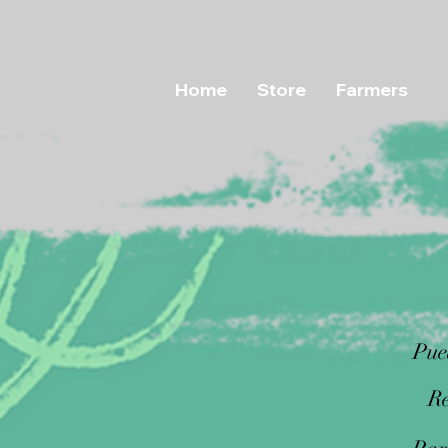
Home
Store
Farmers
Pue
Re