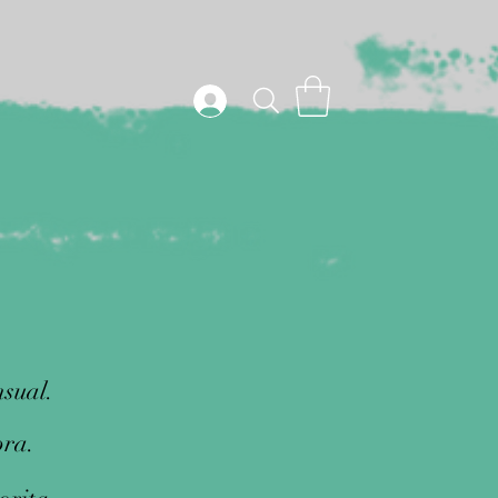
nsual.
pra.