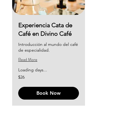
Experiencia Cata de
Café en Divino Café
Introducción al mundo del café
de especialidad.
Read More
Loading days...
26
$26
US
dollars
Book Now