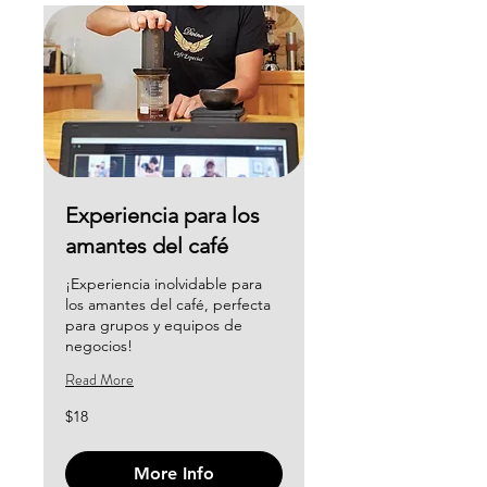
Experiencia para los
amantes del café
¡Experiencia inolvidable para
los amantes del café, perfecta
para grupos y equipos de
negocios!
Read More
18
$18
US
dollars
More Info